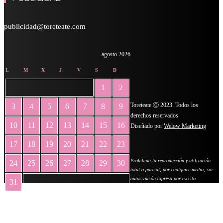
publicidad@toreteate.com
agosto 2026
L
M
X
J
V
S
D
1
2
Toreteate Ⓒ 2023. Todos los
3
4
5
6
7
8
9
derechos reservados
10
11
12
13
14
15
16
Diseñado por
Welow Marketing
17
18
19
20
21
22
23
Prohibida la reproducción y utilización
24
25
26
27
28
29
30
total o parcial, por cualquier medio, sin
autorización expresa por escrito.
31
« May