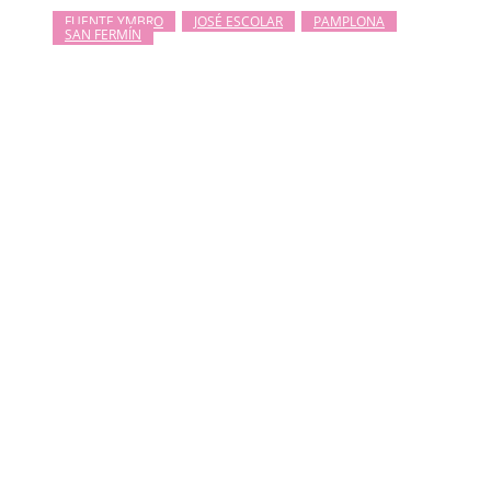
FUENTE YMBRO
JOSÉ ESCOLAR
PAMPLONA
SAN FERMÍN