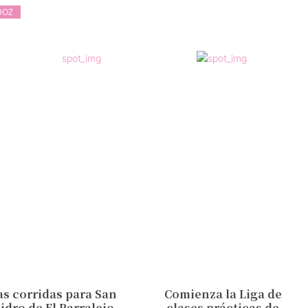
DOZ
as corridas para San
Comienza la Liga de
sidro de El Parralejo,
clases prácticas de