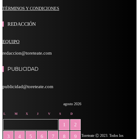
TÉRMINOS Y CONDICIONES
REDACCIÓN
EQUIPO
redaccion@toreteate.com
PUBLICIDAD
publicidad@toreteate.com
agosto 2026
L
M
X
J
V
S
D
1
2
Toreteate Ⓒ 2023. Todos los
3
4
5
6
7
8
9