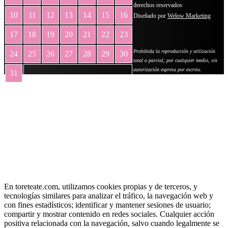
derechos reservados
10
11
12
13
14
15
16
Diseñado por
Welow Marketing
17
18
19
20
21
22
23
Prohibida la reproducción y utilización
24
25
26
27
28
29
30
total o parcial, por cualquier medio, sin
autorización expresa por escrito.
31
« May
En toreteate.com, utilizamos cookies propias y de terceros, y
tecnologías similares para analizar el tráfico, la navegación web y
con fines estadísticos; identificar y mantener sesiones de usuario;
compartir y mostrar contenido en redes sociales. Cualquier acción
positiva relacionada con la navegación, salvo cuando legalmente se