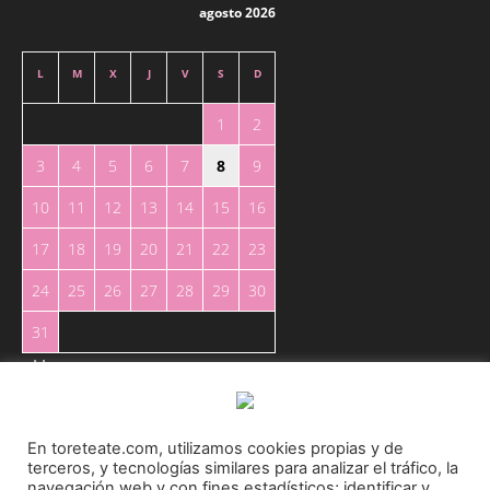
agosto 2026
L
M
X
J
V
S
D
1
2
3
4
5
6
7
8
9
10
11
12
13
14
15
16
17
18
19
20
21
22
23
24
25
26
27
28
29
30
31
« May
En toreteate.com, utilizamos cookies propias y de
terceros, y tecnologías similares para analizar el tráfico, la
navegación web y con fines estadísticos; identificar y