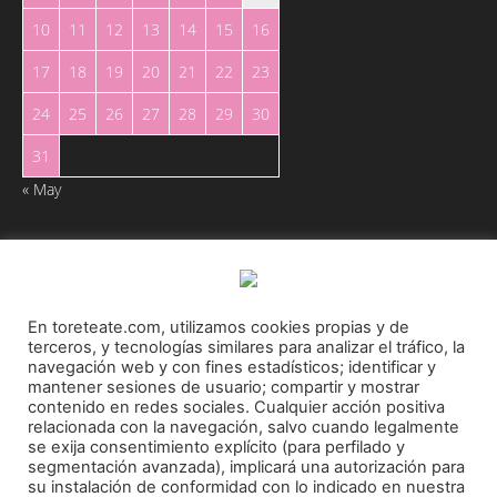
10
11
12
13
14
15
16
17
18
19
20
21
22
23
24
25
26
27
28
29
30
31
« May
En toreteate.com, utilizamos cookies propias y de
terceros, y tecnologías similares para analizar el tráfico, la
Toreteate Ⓒ 2023. Todos los derechos reservados
navegación web y con fines estadísticos; identificar y
Diseñado por
Welow Marketing
mantener sesiones de usuario; compartir y mostrar
contenido en redes sociales. Cualquier acción positiva
relacionada con la navegación, salvo cuando legalmente
Prohibida la reproducción y utilización total o parcial, por cualquier medio, sin autorización
se exija consentimiento explícito (para perfilado y
expresa por escrito.
segmentación avanzada), implicará una autorización para
su instalación de conformidad con lo indicado en nuestra