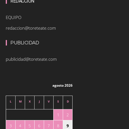
REDACCIÓN
EQUIPO
redaccion@toreteate.com
PUBLICIDAD
publicidad@toreteate.com
agosto 2026
L
M
X
J
V
S
D
1
2
3
4
5
6
7
8
9