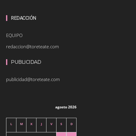
REDACCIÓN
EQUIPO
redaccion@toreteate.com
PUBLICIDAD
publicidad@toreteate.com
agosto 2026
L
M
X
J
V
S
D