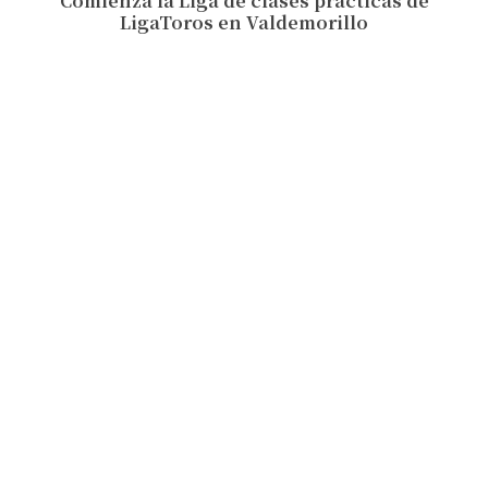
Comienza la Liga de clases prácticas de
LigaToros en Valdemorillo