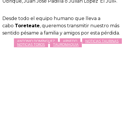
Ubrique, Juan José Padilla o Julián López ‘El Juli».
Desde todo el equipo humano que lleva a
cabo
Toreteate
, queremos transmitir nuestro más
sentido pésame a familia y amigos por esta pérdida.
ANTONIO DOMÍNGUEZ
ARNEDO
NOTICIAS TAURINAS
NOTICIAS TOROS
TAUROMAQUIA