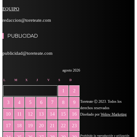
EQUIPO
redaccion@toreteate.com
PUBLICIDAD
publicidad@toreteate.com
agosto 2026
L
M
X
J
V
S
D
1
2
Toreteate Ⓒ 2023. Todos los
3
4
5
6
7
8
9
derechos reservados
10
11
12
13
14
15
16
Diseñado por
Welow Marketing
17
18
19
20
21
22
23
Prohibida la reproducción y utilización