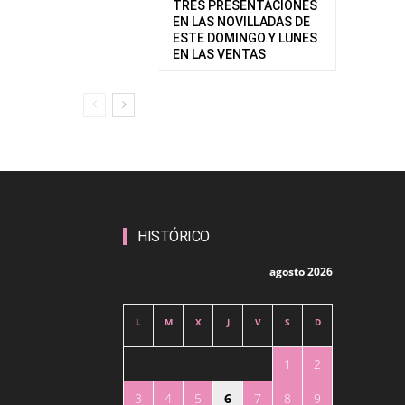
TRES PRESENTACIONES
EN LAS NOVILLADAS DE
ESTE DOMINGO Y LUNES
EN LAS VENTAS
HISTÓRICO
agosto 2026
L
M
X
J
V
S
D
1
2
3
4
5
6
7
8
9