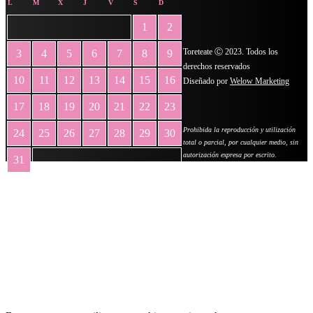
L
M
X
J
V
S
D
1
2
Toreteate Ⓒ 2023. Todos los
3
4
5
6
7
8
9
derechos reservados
10
11
12
13
14
15
16
Diseñado por
Welow Marketing
17
18
19
20
21
22
23
Prohibida la reproducción y utilización
24
25
26
27
28
29
30
total o parcial, por cualquier medio, sin
autorización expresa por escrito.
31
« May