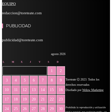
EQUIPO
redaccion@toreteate.com
PUBLICIDAD
publicidad@toreteate.com
agosto 2026
L
M
X
J
V
S
D
1
2
Toreteate Ⓒ 2023. Todos los
3
4
5
6
7
8
9
derechos reservados
10
11
12
13
14
15
16
Diseñado por
Welow Marketing
17
18
19
20
21
22
23
Prohibida la reproducción y utilización
24
25
26
27
28
29
30
total o parcial, por cualquier medio, sin