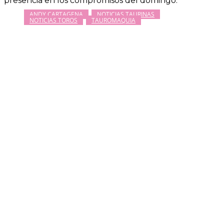
presencia en los compromisos del domingo.
ANDY CARTAGENA
NOTICIAS TAURINAS
NOTICIAS TOROS
TAUROMAQUIA