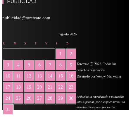
PUBLICIDAD
publicidad@toreteate.com
agosto 2026
L
M
X
J
V
S
D
1
2
Toreteate Ⓒ 2023. Todos los
3
4
5
6
7
8
9
derechos reservados
10
11
12
13
14
15
16
Diseñado por
Welow Marketing
17
18
19
20
21
22
23
Prohibida la reproducción y utilización
24
25
26
27
28
29
30
total o parcial, por cualquier medio, sin
autorización expresa por escrito.
31
« May