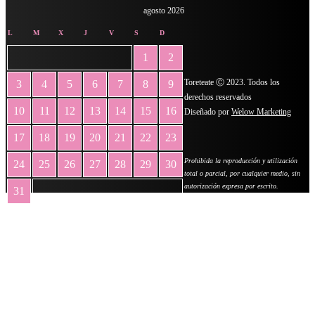
agosto 2026
L
M
X
J
V
S
D
1
2
Toreteate Ⓒ 2023. Todos los
3
4
5
6
7
8
9
derechos reservados
10
11
12
13
14
15
16
Diseñado por
Welow Marketing
17
18
19
20
21
22
23
Prohibida la reproducción y utilización
24
25
26
27
28
29
30
total o parcial, por cualquier medio, sin
autorización expresa por escrito.
31
« May