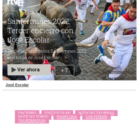
Sanfermines 2022:
Tercer encierro con
José Escolar
ENCIERRO
JOSÉ ESCOLAR
NOTICIAS TAURINAS
NOTICIAS TOROS
PAMPLONA
SAN FERMÍN
TAUROMAQUIA