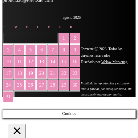
publicidad@toreteate.com
agosto 2026
L
M
X
J
V
S
D
1
2
Toreteate Ⓒ 2023. Todos los
3
4
5
6
7
8
9
derechos reservados
10
11
12
13
14
15
16
Diseñado por
Welow Marketing
17
18
19
20
21
22
23
Prohibida la reproducción y utilización
24
25
26
27
28
29
30
total o parcial, por cualquier medio, sin
autorización expresa por escrito.
31
« May
Cookies