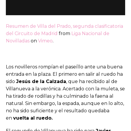
Resumen de Villa del Prado, segunda clasificatoria
del Circuito de Madrid
from
Liga Nacional de
Novilladas
on
Vimeo
.
Los novilleros rompían el paseíllo ante una buena
entrada en la plaza. El primero en salir al ruedo ha
sido
Jesús de la Calzada
, que ha recibido al de
Villanueva a la verónica. Acertado con la muleta, se
ha tirado de rodillas y ha culminado la faena al
natural. Sin embargo, la espada, aunque en lo alto,
no ha sido suficiente y el resultado quedaba
en
vuelta al ruedo.
El segundo de Villanueva ha sido para
Javier