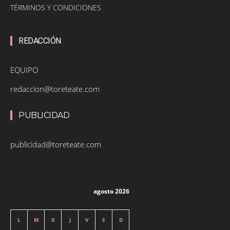
TÉRMINOS Y CONDICIONES
REDACCIÓN
EQUIPO
redaccion@toreteate.com
PUBLICIDAD
publicidad@toreteate.com
agosto 2026
L
M
X
J
V
S
D