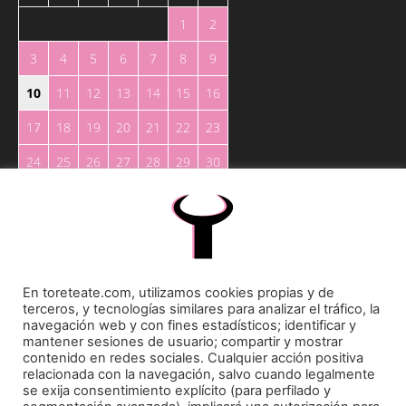
1
2
3
4
5
6
7
8
9
10
11
12
13
14
15
16
17
18
19
20
21
22
23
24
25
26
27
28
29
30
31
« May
En toreteate.com, utilizamos cookies propias y de
terceros, y tecnologías similares para analizar el tráfico, la
navegación web y con fines estadísticos; identificar y
mantener sesiones de usuario; compartir y mostrar
Toreteate Ⓒ 2023. Todos los derechos reservados
contenido en redes sociales. Cualquier acción positiva
relacionada con la navegación, salvo cuando legalmente
Diseñado por
Welow Marketing
se exija consentimiento explícito (para perfilado y