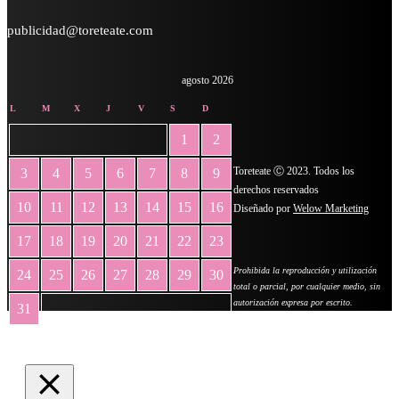
publicidad@toreteate.com
agosto 2026
L
M
X
J
V
S
D
1
2
Toreteate Ⓒ 2023. Todos los
3
4
5
6
7
8
9
derechos reservados
10
11
12
13
14
15
16
Diseñado por
Welow Marketing
17
18
19
20
21
22
23
Prohibida la reproducción y utilización
24
25
26
27
28
29
30
total o parcial, por cualquier medio, sin
autorización expresa por escrito.
31
« May