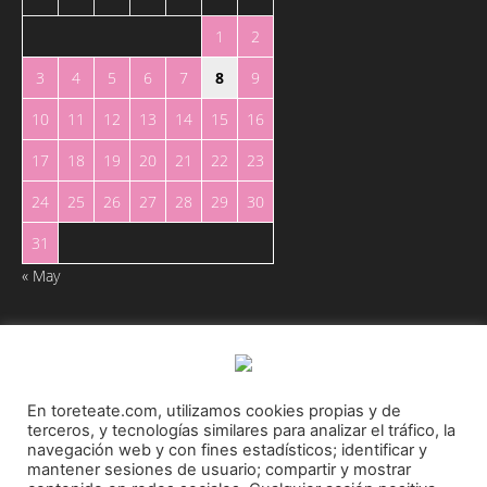
1
2
3
4
5
6
7
8
9
10
11
12
13
14
15
16
17
18
19
20
21
22
23
24
25
26
27
28
29
30
31
« May
En toreteate.com, utilizamos cookies propias y de
terceros, y tecnologías similares para analizar el tráfico, la
Toreteate Ⓒ 2023. Todos los derechos reservados
navegación web y con fines estadísticos; identificar y
Diseñado por
Welow Marketing
mantener sesiones de usuario; compartir y mostrar