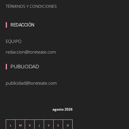
TÉRMINOS Y CONDICIONES
REDACCIÓN
EQUIPO
redaccion@toreteate.com
PUBLICIDAD
publicidad@toreteate.com
agosto 2026
L
M
X
J
V
S
D