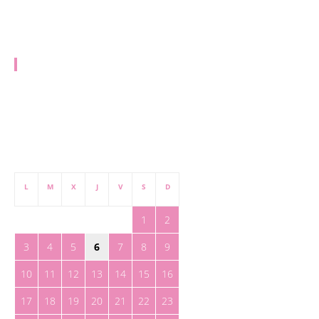
EQUIPO
redaccion@toreteate.com
PUBLICIDAD
publicidad@toreteate.com
agosto 2026
L
M
X
J
V
S
D
1
2
3
4
5
6
7
8
9
10
11
12
13
14
15
16
17
18
19
20
21
22
23