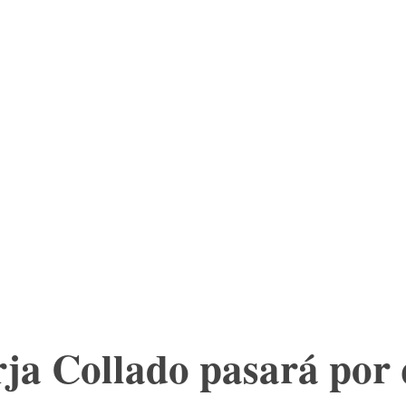
ESC
MORE
rja Collado pasará por