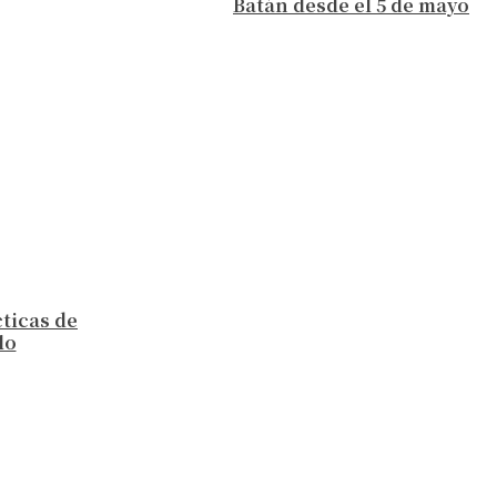
Batán desde el 5 de mayo
cticas de
lo