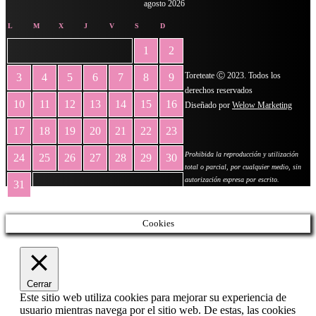
agosto 2026
L
M
X
J
V
S
D
1
2
Toreteate Ⓒ 2023. Todos los
3
4
5
6
7
8
9
derechos reservados
10
11
12
13
14
15
16
Diseñado por
Welow Marketing
17
18
19
20
21
22
23
Prohibida la reproducción y utilización
24
25
26
27
28
29
30
total o parcial, por cualquier medio, sin
autorización expresa por escrito.
31
« May
Cookies
Cerrar
Este sitio web utiliza cookies para mejorar su experiencia de
usuario mientras navega por el sitio web. De estas, las cookies