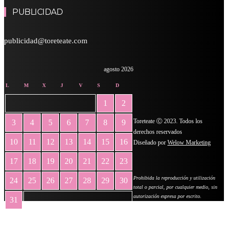
PUBLICIDAD
publicidad@toreteate.com
agosto 2026
L
M
X
J
V
S
D
1
2
Toreteate Ⓒ 2023. Todos los
3
4
5
6
7
8
9
derechos reservados
10
11
12
13
14
15
16
Diseñado por
Welow Marketing
17
18
19
20
21
22
23
Prohibida la reproducción y utilización
24
25
26
27
28
29
30
total o parcial, por cualquier medio, sin
autorización expresa por escrito.
31
« May