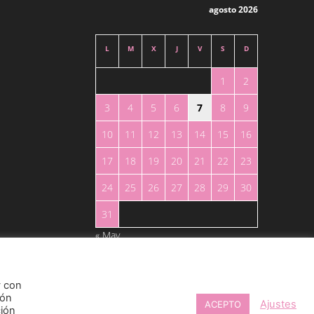
agosto 2026
L
M
X
J
V
S
D
1
2
3
4
5
6
7
8
9
10
11
12
13
14
15
16
17
18
19
20
21
22
23
24
25
26
27
28
29
30
31
« May
y con
ión
 parcial, por cualquier medio, sin autorización expresa por escrito.
Ajustes
ACEPTO
ción