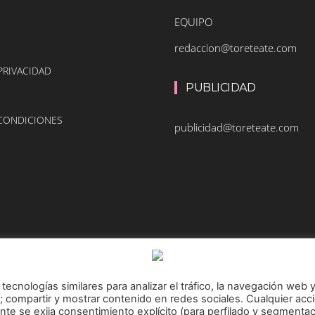
EQUIPO
redaccion@toreteate.com
PRIVACIDAD
PUBLICIDAD
 CONDICIONES
publicidad@toreteate.com
tecnologías similares para analizar el tráfico, la navegación web 
o; compartir y mostrar contenido en redes sociales. Cualquier acc
Prohibida la reproducción y utilización total o
nte se exija consentimiento explícito (para perfilado y segmenta