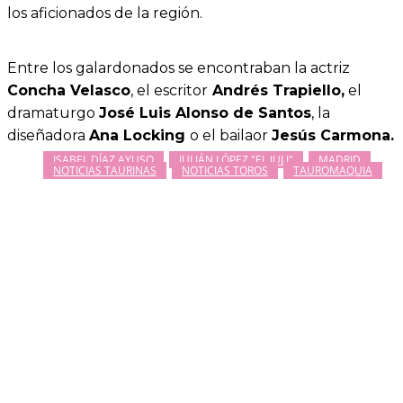
los aficionados de la región.
Entre los galardonados se encontraban la actriz
Concha Velasco
, el escritor
Andrés Trapiello,
el
dramaturgo
José Luis Alonso de Santos
, la
diseñadora
Ana Locking
o el bailaor
Jesús Carmona.
ISABEL DÍAZ AYUSO
JULIÁN LÓPEZ "EL JULI"
MADRID
NOTICIAS TAURINAS
NOTICIAS TOROS
TAUROMAQUIA