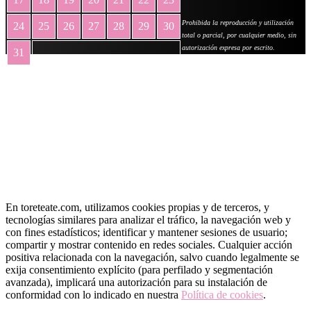
Prohibida la reproducción y utilización
24
25
26
27
28
29
30
total o parcial, por cualquier medio, sin
autorización expresa por escrito.
31
« May
En toreteate.com, utilizamos cookies propias y de terceros, y
tecnologías similares para analizar el tráfico, la navegación web y
con fines estadísticos; identificar y mantener sesiones de usuario;
compartir y mostrar contenido en redes sociales. Cualquier acción
positiva relacionada con la navegación, salvo cuando legalmente se
exija consentimiento explícito (para perfilado y segmentación
avanzada), implicará una autorización para su instalación de
conformidad con lo indicado en nuestra
Política de cookies
.