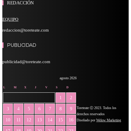
REDACCIÓN
EQUIPO
redaccion@toreteate.com
PUBLICIDAD
publicidad@toreteate.com
agosto 2026
L
M
X
J
V
S
D
1
2
Toreteate Ⓒ 2023. Todos los
3
4
5
6
7
8
9
derechos reservados
10
11
12
13
14
15
16
Diseñado por
Welow Marketing
17
18
19
20
21
22
23