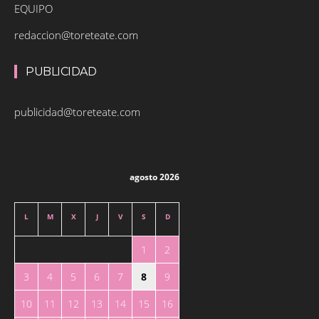
EQUIPO
redaccion@toreteate.com
PUBLICIDAD
publicidad@toreteate.com
agosto 2026
L
M
X
J
V
S
D
1
2
3
4
5
6
7
8
9
10
11
12
13
14
15
16