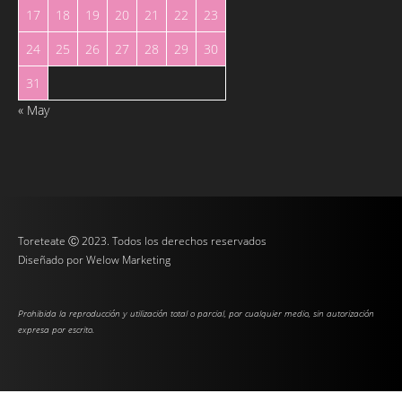
17
18
19
20
21
22
23
24
25
26
27
28
29
30
31
« May
Toreteate Ⓒ 2023. Todos los derechos reservados
Diseñado por
Welow Marketing
Prohibida la reproducción y utilización total o parcial, por cualquier medio, sin autorización
expresa por escrito.