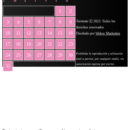
L
M
X
J
V
S
D
1
2
Toreteate Ⓒ 2023. Todos los
3
4
5
6
7
8
9
derechos reservados
10
11
12
13
14
15
16
Diseñado por
Welow Marketing
17
18
19
20
21
22
23
Prohibida la reproducción y utilización
24
25
26
27
28
29
30
total o parcial, por cualquier medio, sin
autorización expresa por escrito.
31
« May