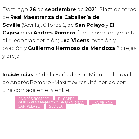
Domingo
26
de
septiembre
de
2021
. Plaza de toros
de
Real Maestranza de Caballería de
Sevilla
(Sevilla). 6 Toros 6, de
San Pelayo
y
El
Capea
para
Andrés Romero
, fuerte ovación y vuelta
al ruedo tras petición;
Lea Vicens
, ovación y
ovación y
Guillermo Hermoso de Mendoza
2 orejas
y oreja.
Incidencias
: 8ª de la Feria de San Miguel. El caballo
de Andrés Romero «Máximo» resultó herido con
una cornada en el vientre.
ANDRÉS ROMERO
EL CAPEA
GUILLERMO HERMOSO DE MENDOZA
LEA VICENS
SAN PELAYO
SEVILLA