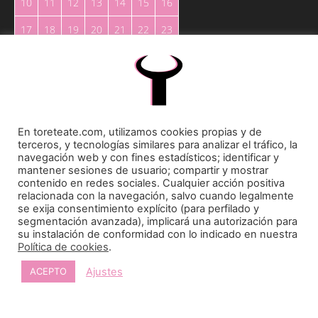
10
11
12
13
14
15
16
17
18
19
20
21
22
23
24
25
26
27
28
29
30
31
« May
En toreteate.com, utilizamos cookies propias y de
terceros, y tecnologías similares para analizar el tráfico, la
navegación web y con fines estadísticos; identificar y
mantener sesiones de usuario; compartir y mostrar
contenido en redes sociales. Cualquier acción positiva
relacionada con la navegación, salvo cuando legalmente
se exija consentimiento explícito (para perfilado y
Toreteate Ⓒ 2023. Todos los derechos reservados
segmentación avanzada), implicará una autorización para
Diseñado por
Welow Marketing
su instalación de conformidad con lo indicado en nuestra
Política de cookies
.
Prohibida la reproducción y utilización total o parcial, por cualquier medio, sin autorización
Ajustes
ACEPTO
expresa por escrito.