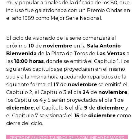
muy popular a finales de la década de los 80, que
incluso fue galardonada con un Premio Ondas en
el año 1989 como Mejor Serie Nacional.
El ciclo de visionado de la serie comenzará el
próximo
10
de
noviembre
en la
Sala Antonio
Bienvenida
de la Plaza de Toros de
Las Ventas
a
las
18:00 horas
, donde se emitirá el Capítulo 1. Los
siguientes capítulos se proyectarán en el mismo
sitio y a la misma hora quedando repartidos de la
siguiente forma: el
17
de
noviembre
se emitirá el
Capítulo 2, el Capítulo 3 el día
24
de
noviembre
,
los Capítulos 4 y 5 serán proyectados el día
1
de
diciembre
, el Capítulo 6 el día
9
de
diciembre
y
el Capítulo 7 se visionará el
15
de
diciembre
como
cierre del ciclo.
CENTRO DE ASUNTOS TAURINOS DE LA COMUNIDAD DE MADRID