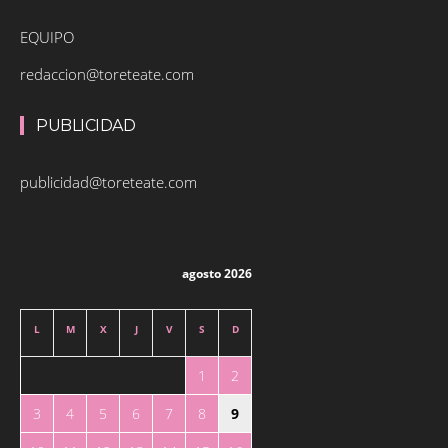
EQUIPO
redaccion@toreteate.com
PUBLICIDAD
publicidad@toreteate.com
agosto 2026
L
M
X
J
V
S
D
1
2
3
4
5
6
7
8
9