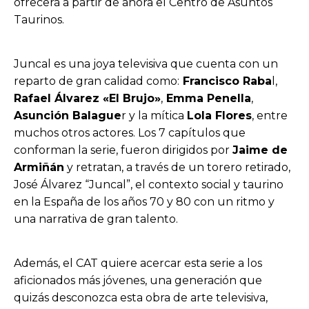
ofrecerá a partir de ahora el Centro de Asuntos
Taurinos.
Juncal es una joya televisiva que cuenta con un
reparto de gran calidad como:
Francisco Raba
l,
Rafael Álvarez «El Brujo»
,
Emma Penella
,
Asunción Balague
r y la mítica
Lola Flores
, entre
muchos otros actores. Los 7 capítulos que
conforman la serie, fueron dirigidos por
Jaime de
Armiñán
y retratan, a través de un torero retirado,
José Álvarez “Juncal”, el contexto social y taurino
en la España de los años 70 y 80 con un ritmo y
una narrativa de gran talento.
Además, el CAT quiere acercar esta serie a los
aficionados más jóvenes, una generación que
quizás desconozca esta obra de arte televisiva,