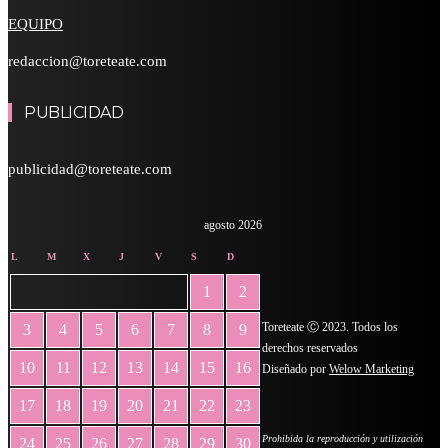
EQUIPO
redaccion@toreteate.com
PUBLICIDAD
publicidad@toreteate.com
agosto 2026
L
M
X
J
V
S
D
1
2
Toreteate Ⓒ 2023. Todos los
3
4
5
6
7
8
9
derechos reservados
10
11
12
13
14
15
16
Diseñado por
Welow Marketing
17
18
19
20
21
22
23
Prohibida la reproducción y utilización
24
25
26
27
28
29
30