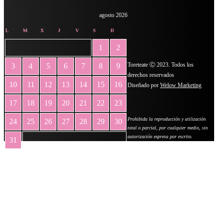
agosto 2026
L
M
X
J
V
S
D
1
2
Toreteate Ⓒ 2023. Todos los
3
4
5
6
7
8
9
derechos reservados
10
11
12
13
14
15
16
Diseñado por
Welow Marketing
17
18
19
20
21
22
23
Prohibida la reproducción y utilización
24
25
26
27
28
29
30
total o parcial, por cualquier medio, sin
autorización expresa por escrito.
31
« May