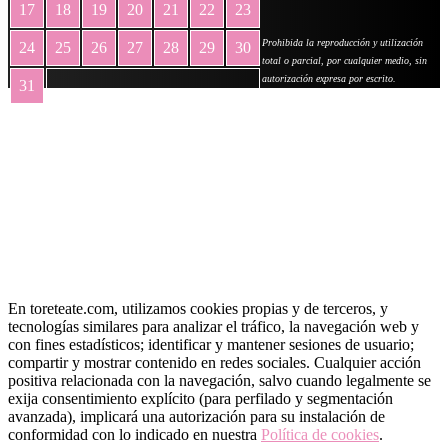
17
18
19
20
21
22
23
Prohibida la reproducción y utilización
24
25
26
27
28
29
30
total o parcial, por cualquier medio, sin
autorización expresa por escrito.
31
« May
En toreteate.com, utilizamos cookies propias y de terceros, y
tecnologías similares para analizar el tráfico, la navegación web y
con fines estadísticos; identificar y mantener sesiones de usuario;
compartir y mostrar contenido en redes sociales. Cualquier acción
positiva relacionada con la navegación, salvo cuando legalmente se
exija consentimiento explícito (para perfilado y segmentación
avanzada), implicará una autorización para su instalación de
conformidad con lo indicado en nuestra
Política de cookies
.