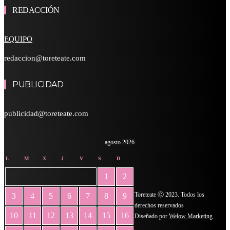
REDACCIÓN
EQUIPO
redaccion@toreteate.com
PUBLICIDAD
publicidad@toreteate.com
agosto 2026
L
M
X
J
V
S
D
1
2
Toreteate Ⓒ 2023. Todos los
3
4
5
6
7
8
9
derechos reservados
10
11
12
13
14
15
16
Diseñado por
Welow Marketing