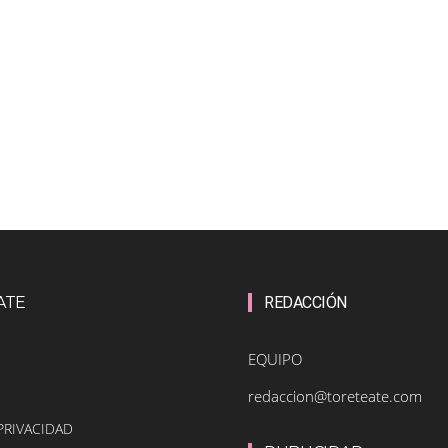
ATE
REDACCIÓN
EQUIPO
redaccion@toreteate.com
PRIVACIDAD