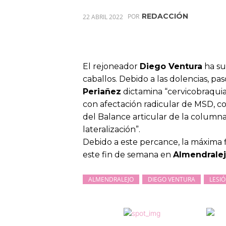
REDACCIÓN
22 ABRIL 2022
POR
El rejoneador
Diego Ventura
ha su
caballos. Debido a las dolencias, pas
Periañez
dictamina “cervicobraquial
con afectación radicular de MSD, c
del Balance articular de la columna 
lateralización”.
Debido a este percance, la máxima f
este fin de semana en
Almendrale
ALMENDRALEJO
DIEGO VENTURA
LESI