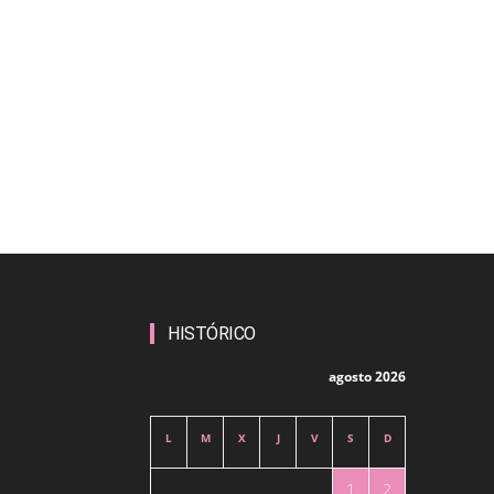
HISTÓRICO
agosto 2026
L
M
X
J
V
S
D
1
2