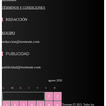
TÉRMINOS Y CONDICIONES
REDACCIÓN
EQUIPO
redaccion@toreteate.com
PUBLICIDAD
publicidad@toreteate.com
agosto 2026
L
M
X
J
V
S
D
1
2
Toreteate Ⓒ 2023. Todos los
3
4
5
6
7
8
9