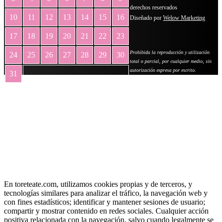
derechos reservados
10
11
12
13
14
15
16
Diseñado por
Welow Marketing
17
18
19
20
21
22
23
Prohibida la reproducción y utilización
24
25
26
27
28
29
30
total o parcial, por cualquier medio, sin
autorización expresa por escrito.
31
« May
En toreteate.com, utilizamos cookies propias y de terceros, y
tecnologías similares para analizar el tráfico, la navegación web y
con fines estadísticos; identificar y mantener sesiones de usuario;
compartir y mostrar contenido en redes sociales. Cualquier acción
positiva relacionada con la navegación, salvo cuando legalmente se