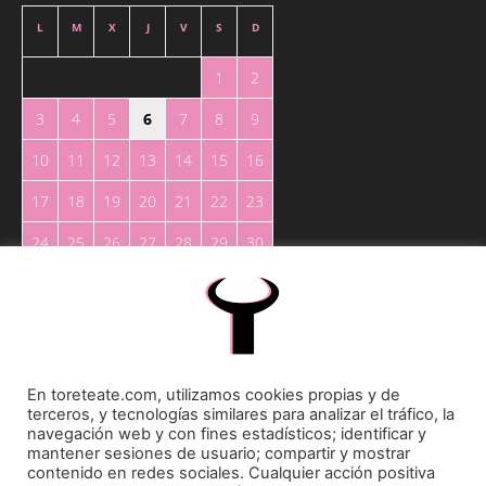
L
M
X
J
V
S
D
1
2
3
4
5
6
7
8
9
10
11
12
13
14
15
16
17
18
19
20
21
22
23
24
25
26
27
28
29
30
31
« May
En toreteate.com, utilizamos cookies propias y de
terceros, y tecnologías similares para analizar el tráfico, la
navegación web y con fines estadísticos; identificar y
mantener sesiones de usuario; compartir y mostrar
contenido en redes sociales. Cualquier acción positiva
Toreteate Ⓒ 2023. Todos los derechos reservados