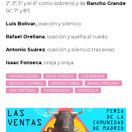
2º, 3º, 5º y el 6º como sobrero) y de
Rancho Grande
(4º, 7º y 8º).
Luis Bolívar,
ovación y silencio.
Rafael Orellana
, ovación y vuelta al ruedo.
Antonio Suárez
, ovación y silencio tras aviso.
Isaac Fonseca
, oreja y oreja.
ANTONIO AZUAJE
ISAAC FONSECA
LUIS BOLÍVAR
NOTICIAS TAURINAS
NOTICIAS TOROS
RAFAEL ORELLANA
SAN CRISTÓBAL
TAUROMAQUIA
VENEZUELA