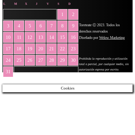
L
M
X
J
V
S
D
1
2
Toreteate Ⓒ 2023. Todos los
3
4
5
6
7
8
9
derechos reservados
10
11
12
13
14
15
16
Diseñado por
Welow Marketing
17
18
19
20
21
22
23
Prohibida la reproducción y utilización
24
25
26
27
28
29
30
total o parcial, por cualquier medio, sin
autorización expresa por escrito.
31
« May
Cookies