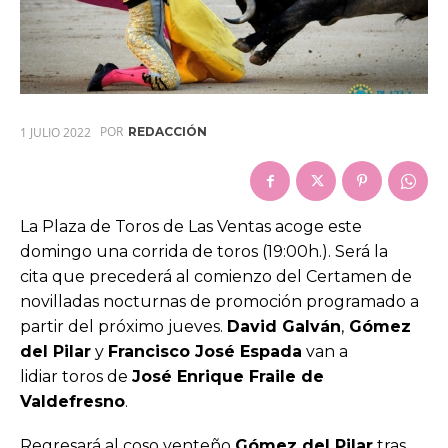
POR
1 JULIO 2022
REDACCIÓN
La Plaza de Toros de Las Ventas acoge este
domingo una corrida de toros (19:00h.). Será la
cita que precederá al comienzo del Certamen de
novilladas nocturnas de promoción programado a
partir del próximo jueves.
David Galván
,
Gómez
del Pilar
y
Francisco José Espada
van a
lidiar toros de
José Enrique Fraile de
Valdefresno
.
Regresará al coso venteño
Gómez del Pilar
tras