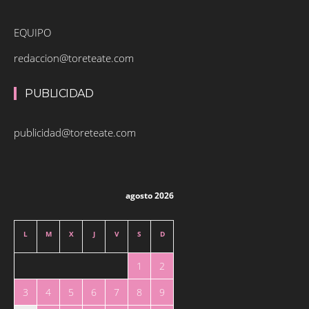
EQUIPO
redaccion@toreteate.com
PUBLICIDAD
publicidad@toreteate.com
agosto 2026
L
M
X
J
V
S
D
1
2
3
4
5
6
7
8
9