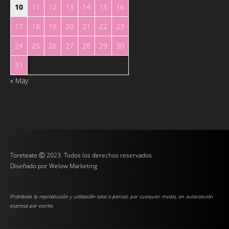
10
11
12
13
14
15
16
17
18
19
20
21
22
23
24
25
26
27
28
29
30
31
« May
Toreteate Ⓒ 2023. Todos los derechos reservados
Diseñado por
Welow Marketing
Prohibida la reproducción y utilización total o parcial, por cualquier medio, sin autorización
expresa por escrito.