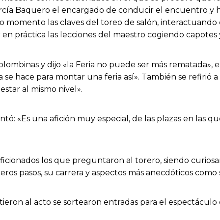
 García Baquero el encargado de conducir el encuentro 
do momento las claves del toreo de salón, interactuando c
 en práctica las lecciones del maestro cogiendo capotes 
olombinas y dijo «la Feria no puede ser más rematada», e
 se hace para montar una feria así». También se refirió 
estar al mismo nivel».
ó: «Es una afición muy especial, de las plazas en las que
 aficionados los que preguntaron al torero, siendo curi
os pasos, su carrera y aspectos más anecdóticos como s
stieron al acto se sortearon entradas para el espectácul