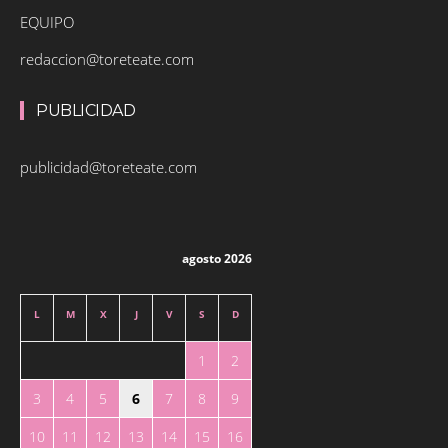
EQUIPO
redaccion@toreteate.com
PUBLICIDAD
publicidad@toreteate.com
agosto 2026
L
M
X
J
V
S
D
1
2
3
4
5
6
7
8
9
10
11
12
13
14
15
16