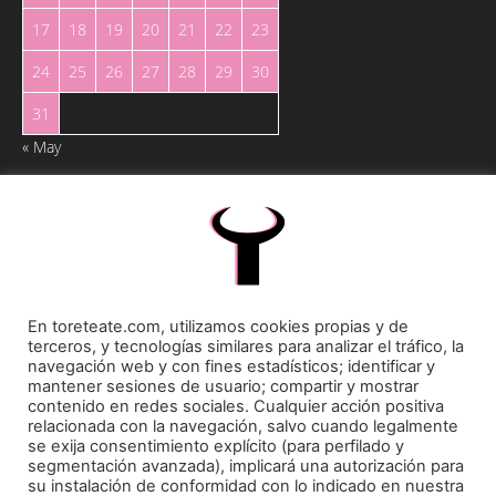
17
18
19
20
21
22
23
24
25
26
27
28
29
30
31
« May
Toreteate Ⓒ 2023. Todos los derechos reservados
En toreteate.com, utilizamos cookies propias y de
Diseñado por
Welow Marketing
terceros, y tecnologías similares para analizar el tráfico, la
navegación web y con fines estadísticos; identificar y
mantener sesiones de usuario; compartir y mostrar
Prohibida la reproducción y utilización total o parcial, por cualquier medio, sin autorización
contenido en redes sociales. Cualquier acción positiva
expresa por escrito.
relacionada con la navegación, salvo cuando legalmente
se exija consentimiento explícito (para perfilado y
segmentación avanzada), implicará una autorización para
su instalación de conformidad con lo indicado en nuestra