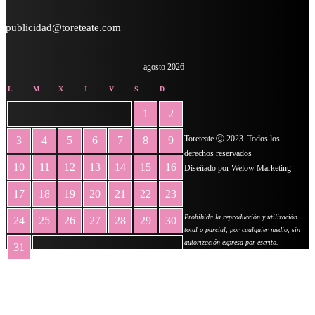
publicidad@toreteate.com
agosto 2026
L
M
X
J
V
S
D
1
2
Toreteate Ⓒ 2023. Todos los
3
4
5
6
7
8
9
derechos reservados
10
11
12
13
14
15
16
Diseñado por
Welow Marketing
17
18
19
20
21
22
23
Prohibida la reproducción y utilización
24
25
26
27
28
29
30
total o parcial, por cualquier medio, sin
autorización expresa por escrito.
31
« May