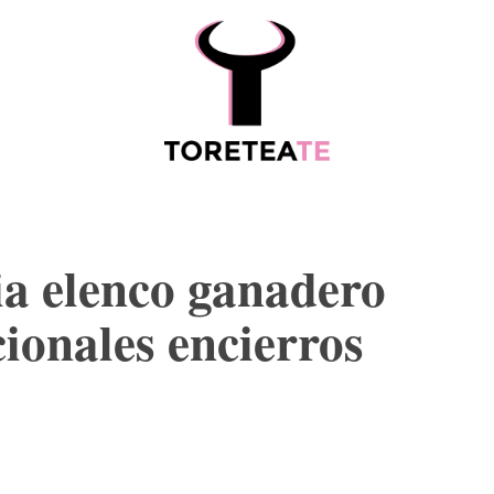
ESCALAFÓ
MORE
ia elenco ganadero
cionales encierros