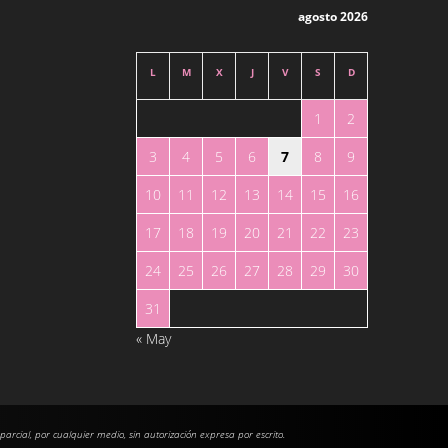
agosto 2026
L
M
X
J
V
S
D
1
2
3
4
5
6
7
8
9
10
11
12
13
14
15
16
17
18
19
20
21
22
23
24
25
26
27
28
29
30
31
« May
 parcial, por cualquier medio, sin autorización expresa por escrito.