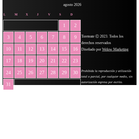
agosto 2026
L
M
X
J
V
S
D
1
2
Toreteate Ⓒ 2023. Todos los
3
4
5
6
7
8
9
derechos reservados
10
11
12
13
14
15
16
Diseñado por
Welow Marketing
17
18
19
20
21
22
23
Prohibida la reproducción y utilización
24
25
26
27
28
29
30
total o parcial, por cualquier medio, sin
autorización expresa por escrito.
31
« May