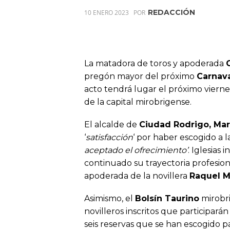
REDACCIÓN
10 ENERO 2023
POR
La matadora de toros y apoderada
pregón mayor del próximo
Carnava
acto tendrá lugar el próximo vierne
de la capital mirobrigense.
El alcalde de
Ciudad Rodrigo, Mar
‘
satisfacción
‘ por haber escogido a 
aceptado el ofrecimiento’
. Iglesias
continuado su trayectoria profesion
apoderada de la novillera
Raquel M
Asimismo, el
Bolsín Taurino
mirobri
novilleros inscritos que participará
seis reservas que se han escogido p