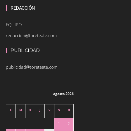
REDACCIÓN
EQUIPO
redaccion@toreteate.com
PUBLICIDAD
publicidad@toreteate.com
agosto 2026
L
M
X
J
V
S
D
1
2