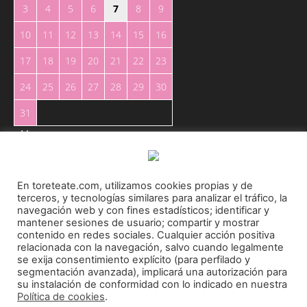
3
4
5
6
7
8
9
10
11
12
13
14
15
16
17
18
19
20
21
22
23
24
25
26
27
28
29
30
31
« May
En toreteate.com, utilizamos cookies propias y de
terceros, y tecnologías similares para analizar el tráfico, la
navegación web y con fines estadísticos; identificar y
mantener sesiones de usuario; compartir y mostrar
Toreteate Ⓒ 2023. Todos los derechos reservados
contenido en redes sociales. Cualquier acción positiva
relacionada con la navegación, salvo cuando legalmente
Diseñado por
Welow Marketing
se exija consentimiento explícito (para perfilado y
segmentación avanzada), implicará una autorización para
su instalación de conformidad con lo indicado en nuestra
Prohibida la reproducción y utilización total o parcial, por cualquier medio, sin autorización
Política de cookies
.
expresa por escrito.