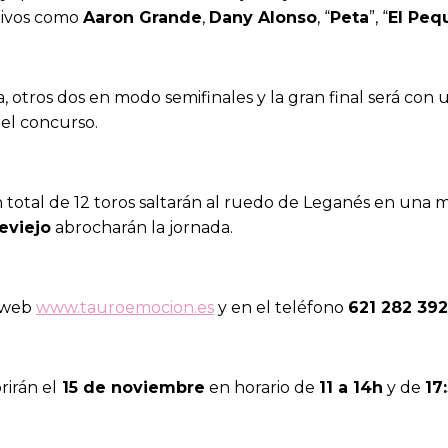
tivos como
Aaron Grande
,
Dany Alonso
, “
Peta
”, “
El Peq
ria, otros dos en modo semifinales y la gran final será c
 el concurso.
n total de 12 toros saltarán al ruedo de Leganés en una 
eviejo
abrocharán la jornada.
a web
www.tauroemocion.es
y en el teléfono
621 282 392
rirán el
15 de noviembre
en horario de
11 a 14h
y de
17