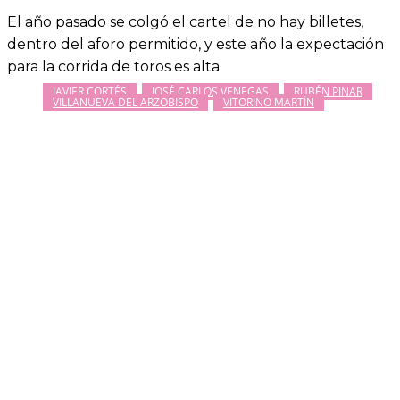
El año pasado se colgó el cartel de no hay billetes,
dentro del aforo permitido, y este año la expectación
para la corrida de toros es alta.
JAVIER CORTÉS
JOSÉ CARLOS VENEGAS
RUBÉN PINAR
VILLANUEVA DEL ARZOBISPO
VITORINO MARTÍN