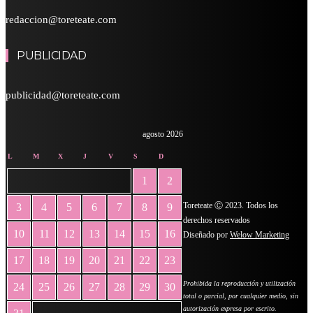
redaccion@toreteate.com
PUBLICIDAD
publicidad@toreteate.com
agosto 2026
L
M
X
J
V
S
D
1
2
Toreteate Ⓒ 2023. Todos los
3
4
5
6
7
8
9
derechos reservados
10
11
12
13
14
15
16
Diseñado por
Welow Marketing
17
18
19
20
21
22
23
Prohibida la reproducción y utilización
24
25
26
27
28
29
30
total o parcial, por cualquier medio, sin
autorización expresa por escrito.