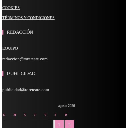
COOKIES
TÉRMINOS Y CONDICIONES
REDACCIÓN
EQUIPO
redaccion@toreteate.com
PUBLICIDAD
publicidad@toreteate.com
agosto 2026
L
M
X
J
V
S
D
1
2