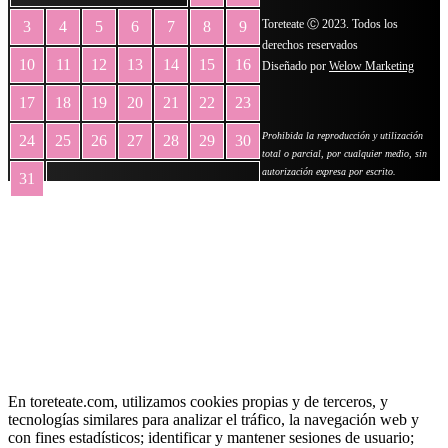
Toreteate Ⓒ 2023. Todos los
3
4
5
6
7
8
9
derechos reservados
10
11
12
13
14
15
16
Diseñado por
Welow Marketing
17
18
19
20
21
22
23
Prohibida la reproducción y utilización
24
25
26
27
28
29
30
total o parcial, por cualquier medio, sin
autorización expresa por escrito.
31
« May
En toreteate.com, utilizamos cookies propias y de terceros, y
tecnologías similares para analizar el tráfico, la navegación web y
con fines estadísticos; identificar y mantener sesiones de usuario;