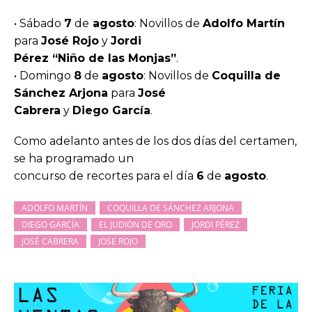
• Sábado
7
de
agosto
: Novillos de
Adolfo Martín
para
José Rojo
y
Jordi
Pérez “Niño de las Monjas”
.
• Domingo
8
de
agosto
: Novillos de
Coquilla de
Sánchez Arjona
para
José
Cabrera
y
Diego García
.
Como adelanto antes de los dos días del certamen,
se ha programado un
concurso de recortes para el día
6
de
agosto
.
ADOLFO MARTÍN
COQUILLA DE SÁNCHEZ ARJONA
DIEGO GARCÍA
EL JUDIÓN DE ORO
JORDI PÉREZ
JOSÉ CABRERA
JOSE ROJO