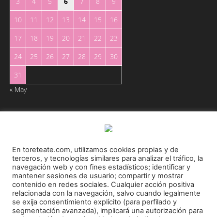
3
4
5
6
7
8
9
10
11
12
13
14
15
16
17
18
19
20
21
22
23
24
25
26
27
28
29
30
31
« May
En toreteate.com, utilizamos cookies propias y de
terceros, y tecnologías similares para analizar el tráfico, la
Toreteate Ⓒ 2023. Todos los derechos reservados
navegación web y con fines estadísticos; identificar y
Diseñado por
Welow Marketing
mantener sesiones de usuario; compartir y mostrar
contenido en redes sociales. Cualquier acción positiva
relacionada con la navegación, salvo cuando legalmente
Prohibida la reproducción y utilización total o parcial, por cualquier medio, sin autorización
se exija consentimiento explícito (para perfilado y
expresa por escrito.
segmentación avanzada), implicará una autorización para