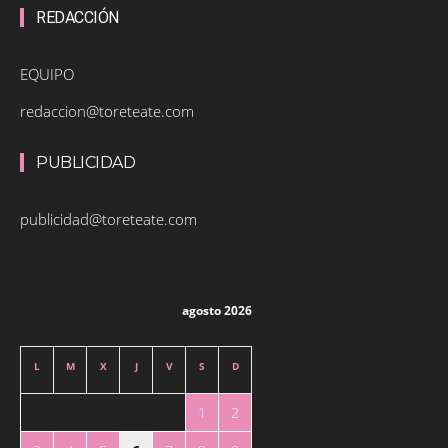
REDACCIÓN
EQUIPO
redaccion@toreteate.com
PUBLICIDAD
publicidad@toreteate.com
agosto 2026
L
M
X
J
V
S
D
1
2