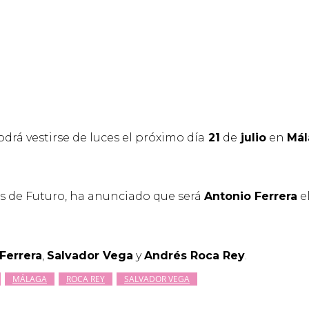
drá vestirse de luces el próximo día
21
de
julio
en
Mál
s de Futuro, ha anunciado que será
Antonio Ferrera
el
Ferrera
,
Salvador Vega
y
Andrés Roca Rey
.
MÁLAGA
ROCA REY
SALVADOR VEGA