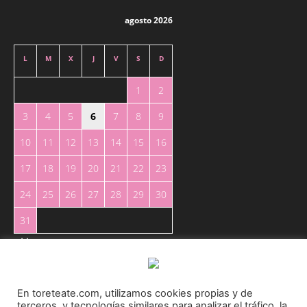
agosto 2026
L
M
X
J
V
S
D
1
2
3
4
5
6
7
8
9
10
11
12
13
14
15
16
17
18
19
20
21
22
23
24
25
26
27
28
29
30
31
« May
En toreteate.com, utilizamos cookies propias y de
terceros, y tecnologías similares para analizar el tráfico, la