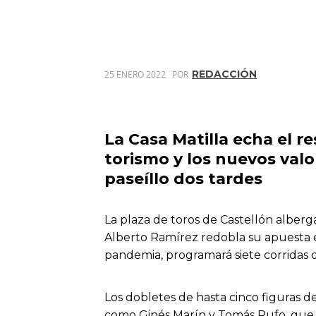
REDACCIÓN
25 ENERO 2022
POR
La Casa Matilla echa el r
torismo
y los nuevos valo
paseíllo dos tardes
La plaza de toros de Castellón alber
Alberto Ramírez redobla su apuesta en
pandemia, programará siete corridas de
Los dobletes de hasta cinco figuras d
como Ginés Marín y Tomás Rufo, que