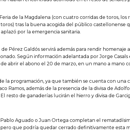
a Feria de la Magdalena (con cuatro corridas de toros, los r
 toros) tras la buena acogida del público
castellonense
q
plazó por la emergencia sanitaria.
de Pérez Galdós servirá además para rendir homenaje a R
ionado.
Según información adelantada por Jorge Casals 
 de abrir el abono el 20 de marzo, en un mano a mano co
ta de la programación, ya que también se cuenta con una c
aco Ramos, además de la presencia de la divisa de Adolfo 
 El resto de
ganaderías
lucirán el hierro y divisa de
Garci
, Pablo Aguado o Juan Ortega completan el
rematadís
i
m
o, pero que podría quedar cerrado definitivamente esta