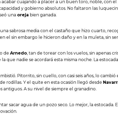
 acabar cuajando a placer a un buen toro, noble, con el
 capacidad y gobierno absolutos. No faltaron las luquec
aseó una
oreja
bien ganada.
una sabrosa media con el castaño que hizo cuarto, recog
el sin embargo le hicieron daño y en la muleta, sin se
ro de
Arnedo
, tan de torear con los vuelos, sin apenas cr
de la que nadie se acordará esta misma noche. La estocada
istió. Pitorrito, sin cuello, con casi seis años, lo cambió
de rodillas. Y el quite en esta ocasión llegó desde
Navarr
s antiguos. A su nivel de siempre el granadino.
tar sacar agua de un pozo seco. Lo mejor, la estocada. 
 ovación.