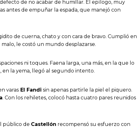
 defecto de no acabar de humillar. El epílogo, muy
inas antes de empuñar la espada, que manejó con
idito de cuerna, chato y con cara de bravo. Cumplió en
r malo, le costó un mundo desplazarse.
ispaciones ni toques. Faena larga, una más, en la que lo
, en la yema, llegó al segundo intento.
 en varas
El Fandi
sin apenas partirle la piel el piquero.
a
. Con los rehiletes, colocó hasta cuatro pares reunidos
El público de
Castellón
recompensó su esfuerzo con