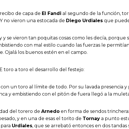
 recibo de capa de
El Fandi
al segundo de la función, to
. Y no vieron una estocada de
Diego Urdiales
que puede 
hoy y se vieron tan poquitas cosas como les decía, porque
istiendo con mal estilo cuando las fuerzas le permitía
e. Ojalá los buenos estén en el campo.
oro a toro el desarrollo del festejo:
s con un toro al límite de todo. Por su lavada presencia
nca y embistiendo con el pitón de fuera llegó a la muleta
idad del torero de
Arnedo
en forma de sendos trinchera
pesado, y en una de esas el torito de
Tornay
a punto estu
 para
Urdiales
, que se arrebató entonces en dos tandas s