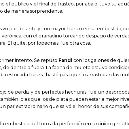
 el público y el final de trasteo, por abajo, tuvo su aqué
alco de manera sorprendente.
ivo por delante y con mayor tranco en su embestida, con d
 la verónica, con el granadino toreando despacio de verd
. El quite, por lopecinas, fue otra cosa.
 primer intento. Se repuso
Fandi
con los galones de quien 
, de dentro a fuera. La faena de muleta estuvo condicio
a estocada trasera bastó para que lo arrastraran las muli
o ojo de perdiz y de perfectas hechuras, fue un despropós
 también lo es que los de plata pueden estar a mejor nive
n un par extraordinario que salvó el honor de sus compañ
ó la embestida del toro a la perfección en un inicio genu